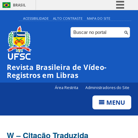
BRASIL
Simplifique!
ACESSIBILIDADE
ALTO CONTRASTE
MAPA DO SITE
Comunica BR
Participe
Acesso à informação
Legislação
Revista Brasileira de Vídeo-
Canais
Registros em Libras
Área Restrita
Administradores do Site
MENU
W – Citação Traduzida