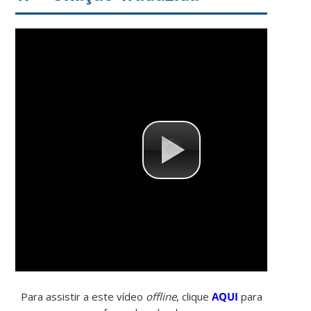
Para assistir a este vídeo
offline
, clique
AQUI
para