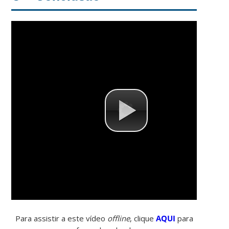
Para assistir a este vídeo
offline
, clique
AQUI
para