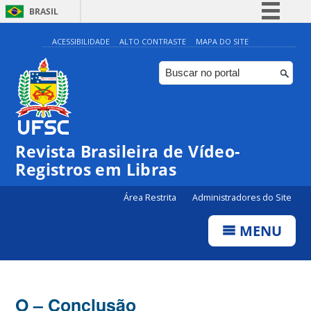
BRASIL
Simplifique!
ACESSIBILIDADE
ALTO CONTRASTE
MAPA DO SITE
Comunica BR
Participe
Acesso à informação
Legislação
Revista Brasileira de Vídeo-
Canais
Registros em Libras
Área Restrita
Administradores do Site
MENU
O – Conclusão