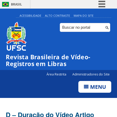
BRASIL
Simplifique!
ACESSIBILIDADE
ALTO CONTRASTE
MAPA DO SITE
Comunica BR
Participe
Acesso à informação
Legislação
Revista Brasileira de Vídeo-
Canais
Registros em Libras
Área Restrita
Administradores do Site
MENU
D – Duração do Vídeo Artigo