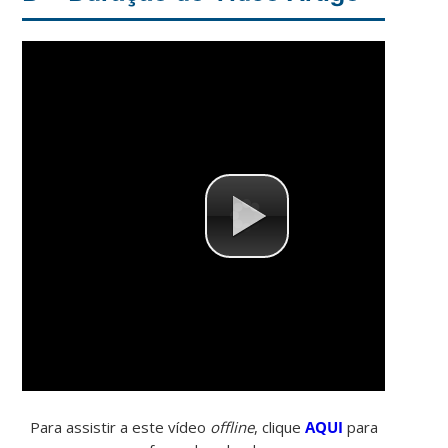
Para assistir a este vídeo
offline
, clique
AQUI
para