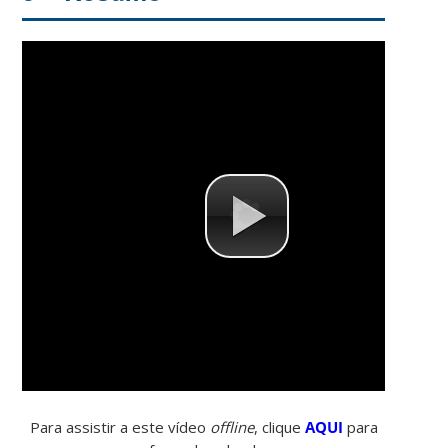
Para assistir a este vídeo
offline
, clique
AQUI
para