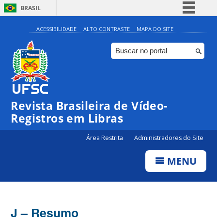
BRASIL
Simplifique!
ACESSIBILIDADE
ALTO CONTRASTE
MAPA DO SITE
Comunica BR
Participe
Acesso à informação
Legislação
Revista Brasileira de Vídeo-
Canais
Registros em Libras
Área Restrita
Administradores do Site
MENU
J – Resumo