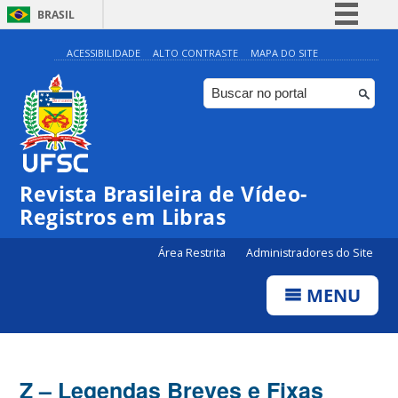
BRASIL
Simplifique!
ACESSIBILIDADE
ALTO CONTRASTE
MAPA DO SITE
Comunica BR
Participe
Acesso à informação
Legislação
Revista Brasileira de Vídeo-
Canais
Registros em Libras
Área Restrita
Administradores do Site
MENU
Z – Legendas Breves e Fixas