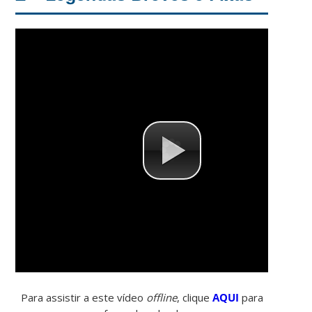
Para assistir a este vídeo
offline
, clique
AQUI
para