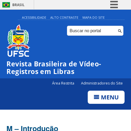
BRASIL
Simplifique!
ACESSIBILIDADE
ALTO CONTRASTE
MAPA DO SITE
Comunica BR
Participe
Acesso à informação
Legislação
Revista Brasileira de Vídeo-
Canais
Registros em Libras
Área Restrita
Administradores do Site
MENU
M – Introdução