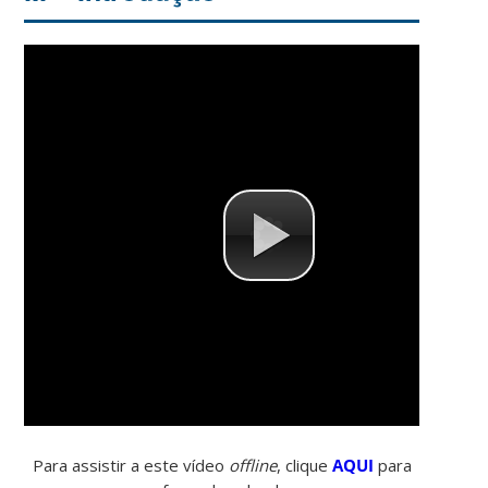
Para assistir a este vídeo
offline
, clique
AQUI
para