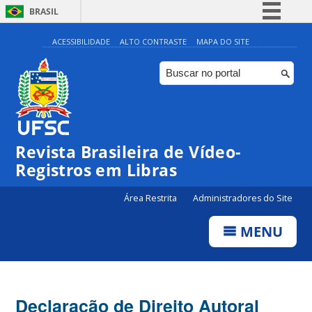
BRASIL
Simplifique!
ACESSIBILIDADE
ALTO CONTRASTE
MAPA DO SITE
Comunica BR
Participe
Acesso à informação
Legislação
Revista Brasileira de Vídeo-
Canais
Registros em Libras
Área Restrita
Administradores do Site
MENU
Declaração de Direito Autoral